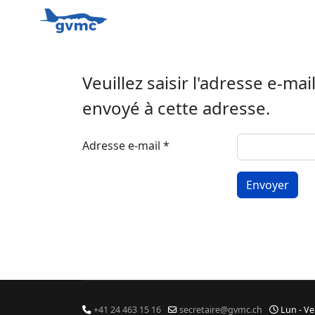
Veuillez saisir l'adresse e-ma
envoyé à cette adresse.
Adresse e-mail
*
Système Captcha
*
Envoyer
+41 24 463 15 16
secretaire@gvmc.ch
Lun - Ve