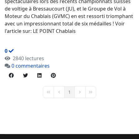
spectaculaires lors des récents championnats suisses
de voltige à Bressaucourt (JU), et le Groupe de Vol à
Moteur du Chablais (GVMC) en est ressorti triomphant
avec un impressionnant total de six médailles ! Voir
l'article sur: LE POINT Chablais
0
2840 lectures
0 commentaires
1
First Page
Previous Page
Next Page
Last Page