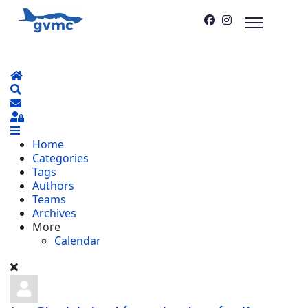
Home
Search
S'abonner au blog
Sign In
Home
Categories
Tags
Authors
Teams
Archives
More
Calendar