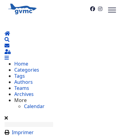
Home
Search
S'abonner au blog
Sign In
Home
Categories
Tags
Authors
Teams
Archives
More
Calendar
Imprimer