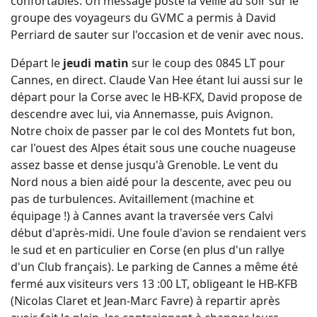
confortables. Un message posté la veille au soir sur le
groupe des voyageurs du GVMC a permis à David
Perriard de sauter sur l'occasion et de venir avec nous.
Départ le
jeudi matin
sur le coup des 0845 LT pour
Cannes, en direct. Claude Van Hee étant lui aussi sur le
départ pour la Corse avec le HB-KFX, David propose de
descendre avec lui, via Annemasse, puis Avignon.
Notre choix de passer par le col des Montets fut bon,
car l'ouest des Alpes était sous une couche nuageuse
assez basse et dense jusqu'à Grenoble. Le vent du
Nord nous a bien aidé pour la descente, avec peu ou
pas de turbulences. Avitaillement (machine et
équipage !) à Cannes avant la traversée vers Calvi
début d'après-midi. Une foule d'avion se rendaient vers
le sud et en particulier en Corse (en plus d'un rallye
d'un Club français). Le parking de Cannes a même été
fermé aux visiteurs vers 13 :00 LT, obligeant le HB-KFB
(Nicolas Claret et Jean-Marc Favre) à repartir après