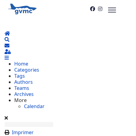
Home
Search
S'abonner au blog
Sign In
Home
Categories
Tags
Authors
Teams
Archives
More
Calendar
Imprimer